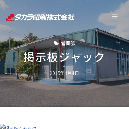
コ
ン
メ
テ
ン
ニ
ツ
営業部
へ
ュ
ス
掲示板ジャック
キ
ー
ッ
2015年4月4日
プ