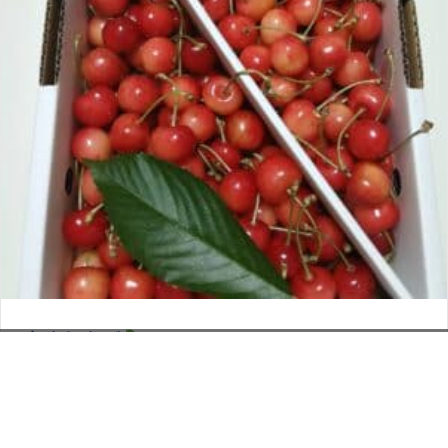
さくらんぼ
お電話でのお問い合わせ
閉
2026年6月12日
じ
メールでのお問い合わせ
024-526-4303
タカラ BLOG
,
営業部
る