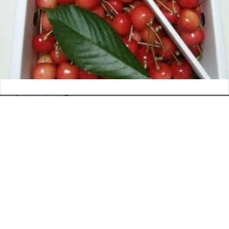
さくらんぼ
お電話でのお問い合わせ
閉
2026年6月12日
じ
メールでのお問い合わせ
024-526-4303
タカラ BLOG
,
営業部
る
資料のご請求
もっと見る