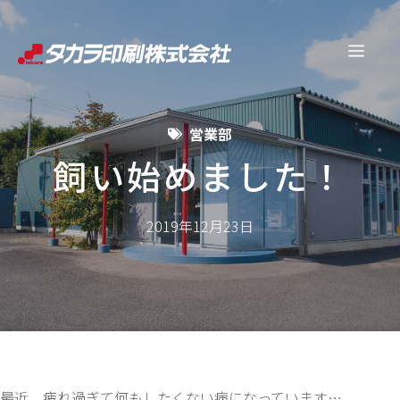
コ
ン
メ
テ
ン
ニ
ツ
営業部
へ
ュ
ス
飼い始めました！
キ
ー
ッ
2019年12月23日
プ
最近、疲れ過ぎて何もしたくない病になっています…。