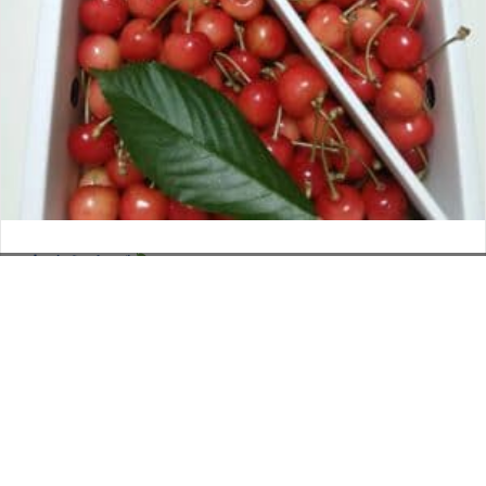
さくらんぼ
お電話でのお問い合わせ
閉
2026年6月12日
じ
メールでのお問い合わせ
024-526-4303
タカラ BLOG
,
営業部
る
資料のご請求
もっと見る