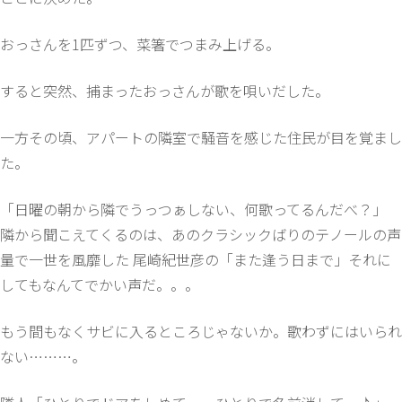
おっさんを1匹ずつ、菜箸でつまみ上げる。
すると突然、捕まったおっさんが歌を唄いだした。
一方その頃、アパートの隣室で騒音を感じた住民が目を覚まし
た。
「日曜の朝から隣でうっつぁしない、何歌ってるんだべ？」
隣から聞こえてくるのは、あのクラシックばりのテノールの声
量で一世を風靡した 尾崎紀世彦の「また逢う日まで」それに
してもなんてでかい声だ。。。
もう間もなくサビに入るところじゃないか。歌わずにはいられ
ない………。