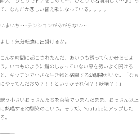
隣人「ひとりでドアをしめて～、ひとりで名前消して～♪」っ
て、なんだか悲しい替え歌になっている。。。。
いまいち･･･テンションがあがらない…
よし！気分転換に出掛けるか。
こんな時間に起こされたんだ、あいつも誘って何か奢らせよ
う。いつものように鍵のしまっていない扉を勢いよく開ける
と、キッチンで小さな生き物と格闘する幼馴染がいた。「なぁ
にやってんだおめ？！！というかそれ何？！妖精？！」
歌う小さいおっさんたちを菜箸でつまんだまま、おっさん以上
に熱唱する幼馴染のこいつ。そうだ、YouTubeにアップした
ろ。
―――――