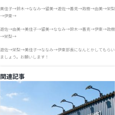
美佳子→鈴木→ななみ→留美→遊佐→善克→政樹→由美→栄梨
→伊東→
遊佐→由美→美佳子→留美→ななみ→鈴木→善克→伊東→政樹
→栄梨→
遊佐→栄梨→美佳子→ななみ→伊東部長になんとかしてもらい
ましょう。お願いします！
関連記事