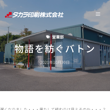
コ
ン
メ
テ
ン
ニ
ツ
営業部
へ
ュ
ス
物語を紡ぐバトン
キ
ー
ッ
2021年10月30日
プ
遅くなりました・・・果たして終わりは見えるのか・・・？