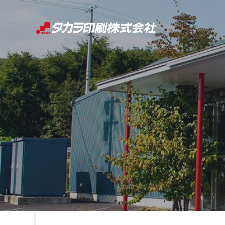
コ
ン
テ
ン
ツ
へ
ス
キ
ッ
プ