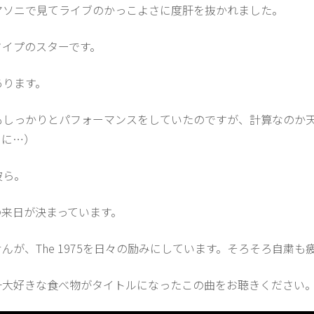
マソニで見てライブのかっこよさに度肝を抜かれました。
タイプのスターです。
あります。
もしっかりとパフォーマンスをしていたのですが、計算なのか
別に…）
彼ら。
の来日が決まっています。
が、The 1975を日々の励みにしています。そろそろ自粛も
一大好きな食べ物がタイトルになったこの曲をお聴きください