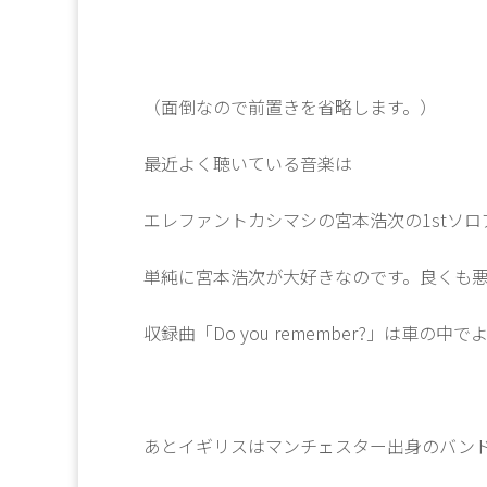
（面倒なので前置きを省略します。）
最近よく聴いている音楽は
エレファントカシマシの宮本浩次の1stソ
単純に宮本浩次が大好きなのです。良くも
収録曲「Do you remember?」は車の
あとイギリスはマンチェスター出身のバンド、