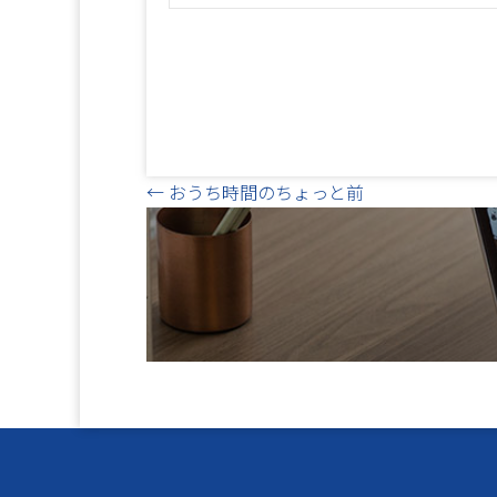
Posts
← おうち時間のちょっと前
navigation