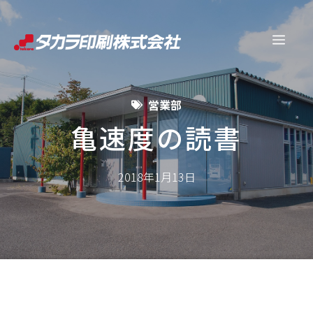
コ
ン
メ
テ
ン
ニ
ツ
営業部
へ
ュ
ス
亀速度の読書
キ
ー
ッ
2018年1月13日
プ