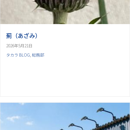
薊（あざみ）
2026年5月21日
タカラ BLOG
,
総務部