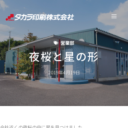
コ
ン
メ
テ
ン
ニ
ツ
営業部
へ
ュ
ス
夜桜と星の形
キ
ー
ッ
2019年4月19日
プ
会社近くの夜桜の中に星を見つけました。