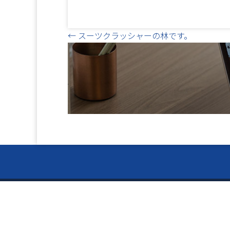
Posts
← スーツクラッシャーの林です。
navigation
お電話で
ー Ser
024-