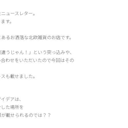
たニュースレター。
ります。
にあるお洒落な北欧雑貨のお店です。
然違うじゃん！」という突っ込みや、
い合わせをいただいたので今回はその
レスも載せました。
アイデアは、
介した場所を
報が載せられるのでは？？