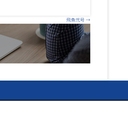
飛魚弐号 →
閉
ー Information ー
じ
資料のご請求
る