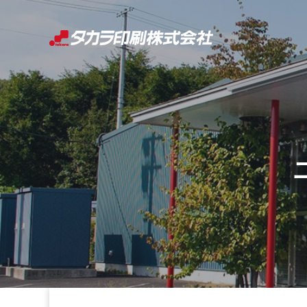
コ
ン
テ
ン
ツ
へ
ス
キ
ッ
プ