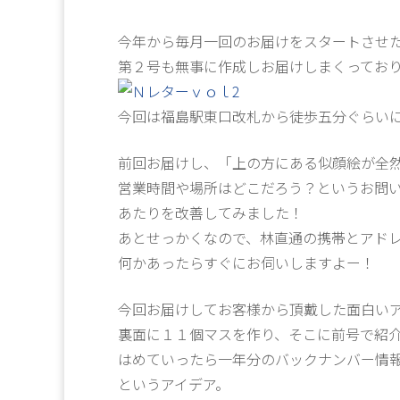
今年から毎月一回のお届けをスタートさせ
第２号も無事に作成しお届けしまくってお
今回は福島駅東口改札から徒歩五分ぐらい
前回お届けし、「上の方にある似顔絵が全
営業時間や場所はどこだろう？というお問
あたりを改善してみました！
あとせっかくなので、林直通の携帯とアド
何かあったらすぐにお伺いしますよー！
今回お届けしてお客様から頂戴した面白い
裏面に１１個マスを作り、そこに前号で紹
はめていったら一年分のバックナンバー情
というアイデア。