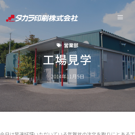
コ
ン
メ
テ
ン
ニ
ツ
営業部
へ
ュ
ス
工場見学
キ
ー
ッ
2014年11月5日
プ
今日は早速好評いただいている年賀状の注文を取りにとある工