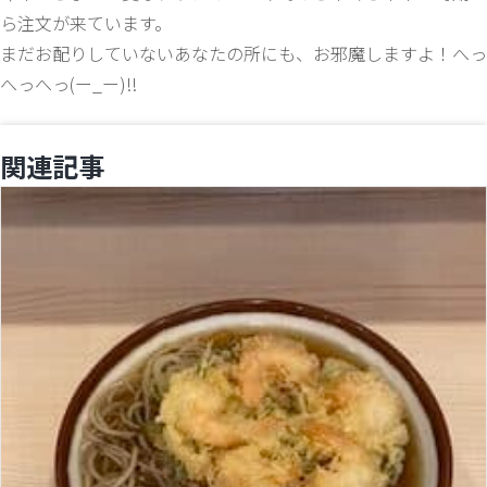
ら注文が来ています。
まだお配りしていないあなたの所にも、お邪魔しますよ！へっ
へっへっ(ー_ー)!!
関連記事