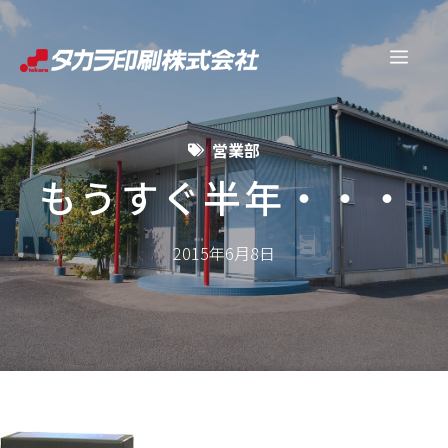
コ
ン
メ
テ
ン
ニ
ツ
営業部
へ
ュ
ス
もうすぐ半年・・・
キ
ー
ッ
2015年6月8日
プ