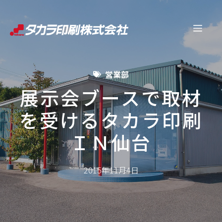
コ
ン
メ
テ
ン
ニ
ツ
営業部
へ
ュ
ス
展示会ブースで取材
キ
を受けるタカラ印刷
ー
ッ
プ
ＩＮ仙台
2015年11月4日