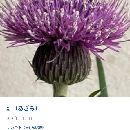
薊（あざみ）
2026年5月21日
タカラ BLOG
,
総務部