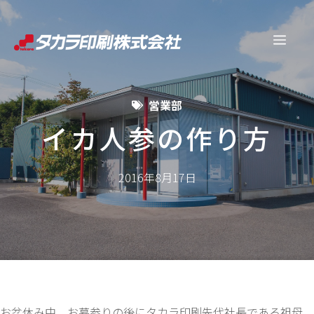
コ
ン
メ
テ
ン
ニ
ツ
営業部
へ
ュ
ス
イカ人参の作り方
キ
ー
ッ
2016年8月17日
プ
お盆休み中、お墓参りの後にタカラ印刷先代社長である祖母