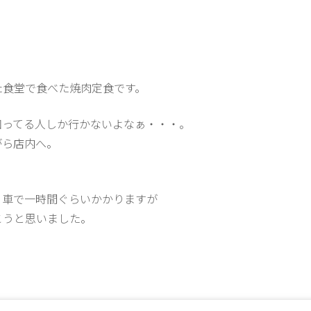
た食堂で食べた焼肉定食です。
知ってる人しか行かないよなぁ・・・。
がら店内へ。
、車で一時間ぐらいかかりますが
こうと思いました。