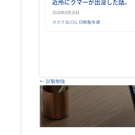
近所にクマーが出没した話。
2026年6月26日
タカラ BLOG
,
印刷製本課
Posts
← 試験勉強
navigation