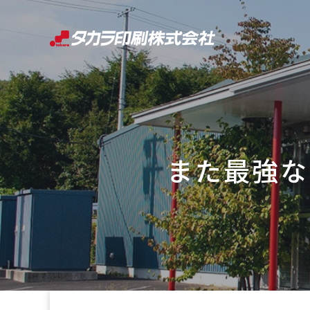
コ
ン
テ
ン
ツ
へ
ス
キ
また最強な
ッ
プ