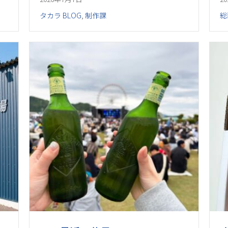
タカラ BLOG
,
制作課
総