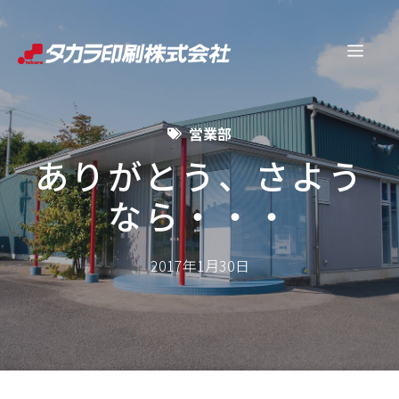
コ
ン
メ
テ
ン
ニ
ツ
営業部
へ
ュ
ス
ありがとう、さよう
キ
なら・・・
ー
ッ
プ
2017年1月30日