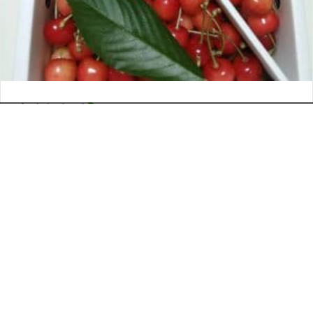
さくらんぼ
お電話でのお問い合わせ
閉
2026年6月12日
じ
メールでのお問い合わせ
024-526-4303
タカラ BLOG
,
営業部
る
資料のご請求
もっと見る
Posts
← アイディアの価値は？