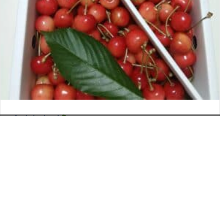
さくらんぼ
お電話でのお問い合わせ
閉
2026年6月12日
じ
メールでのお問い合わせ
024-526-4303
タカラ BLOG
,
営業部
る
資料のご請求
もっと見る