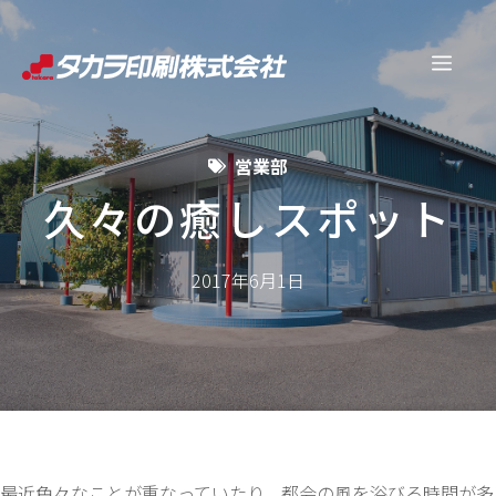
コ
ン
メ
テ
ン
ニ
ツ
営業部
へ
ュ
ス
久々の癒しスポット
キ
ー
ッ
2017年6月1日
プ
最近色々なことが重なっていたり、都会の風を浴びる時間が多