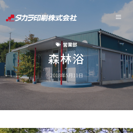
コ
ン
メ
テ
ン
ニ
ツ
営業部
へ
ュ
ス
森林浴
キ
ー
ッ
2018年5月11日
プ