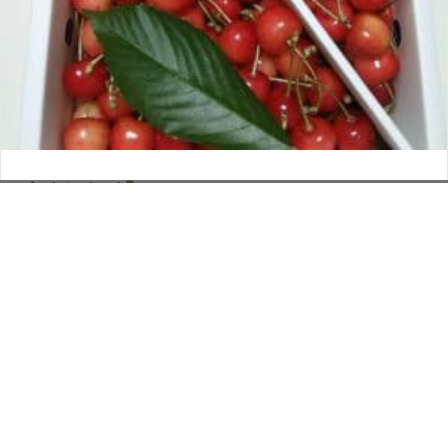
さくらんぼ
お電話でのお問い合わせ
閉
2026年6月12日
じ
メールでのお問い合わせ
024-526-4303
タカラ BLOG
,
営業部
る
資料のご請求
もっと見る