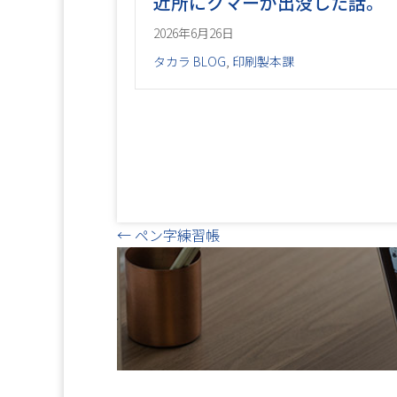
近所にクマーが出没した話。
2026年6月26日
タカラ BLOG
,
印刷製本課
Posts
← ペン字練習帳
navigation