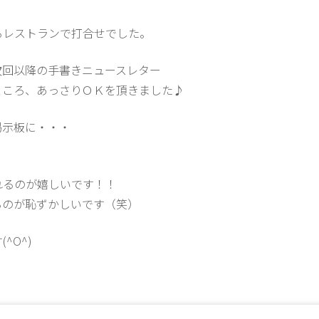
るレストランで打合せでした。
次回以降の手書きニュースレター
ところ、あっさりＯＫを頂きました♪
掲示板に・・・
れるのが嬉しいです！！
るのが恥ずかしいです（笑）
^O^)