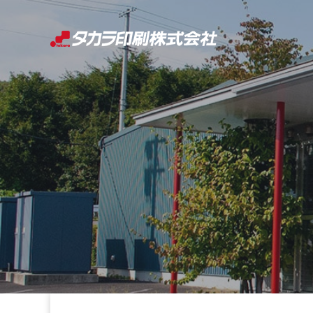
コ
ン
テ
ン
ツ
へ
ス
キ
ッ
プ