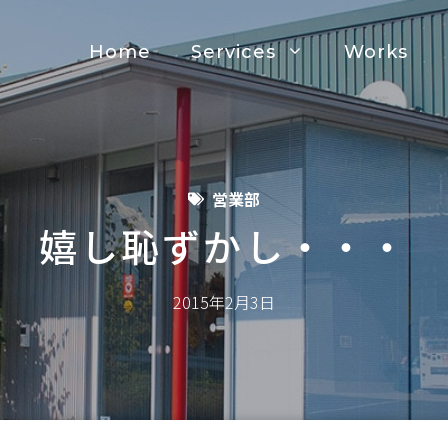
Home
Services
Works
営業部
嬉し恥ずかし・・・
2015年2月3日