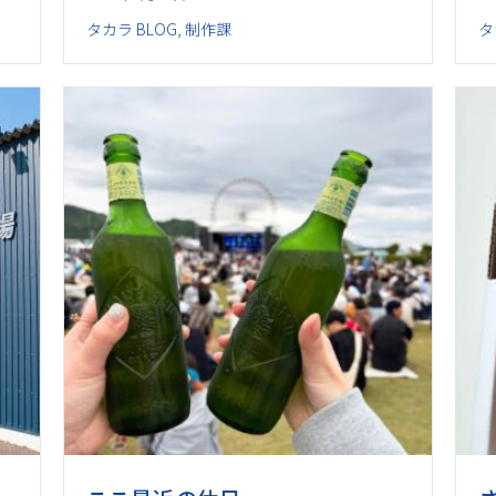
タカラ BLOG
,
制作課
タ