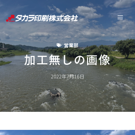
コ
ン
メ
テ
ン
ニ
ツ
営業部
へ
ュ
ス
加工無しの画像
キ
ー
ッ
2022年7月16日
プ