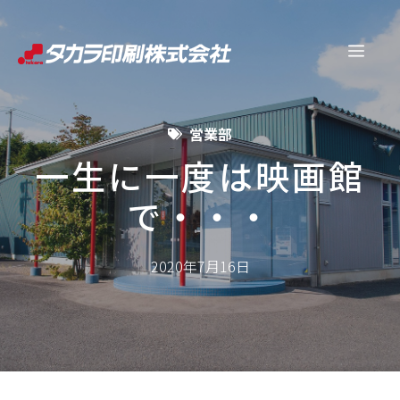
コ
ン
メ
テ
ン
ニ
ツ
営業部
へ
ュ
ス
一生に一度は映画館
キ
で・・・
ー
ッ
プ
2020年7月16日