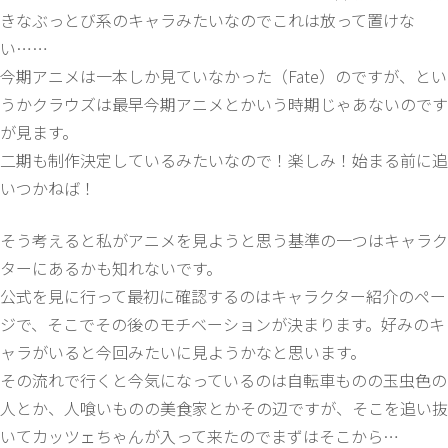
きなぶっとび系のキャラみたいなのでこれは放って置けな
い……
今期アニメは一本しか見ていなかった（Fate）のですが、とい
うかクラウズは最早今期アニメとかいう時期じゃあないのです
が見ます。
二期も制作決定しているみたいなので！楽しみ！始まる前に追
いつかねば！
そう考えると私がアニメを見ようと思う基準の一つはキャラク
ターにあるかも知れないです。
公式を見に行って最初に確認するのはキャラクター紹介のペー
ジで、そこでその後のモチベーションが決まります。好みのキ
ャラがいると今回みたいに見ようかなと思います。
その流れで行くと今気になっているのは自転車ものの玉虫色の
人とか、人喰いものの美食家とかその辺ですが、そこを追い抜
いてカッツェちゃんが入って来たのでまずはそこから…