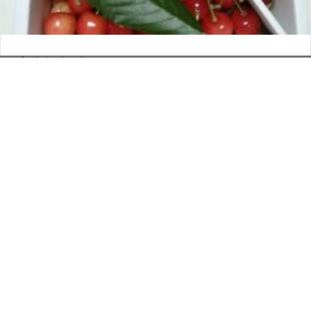
さくらんぼ
お電話でのお問い合わせ
閉
2026年6月12日
じ
メールでのお問い合わせ
024-526-4303
タカラ BLOG
,
営業部
る
資料のご請求
もっと見る
Posts
← 午前零時のカレーライス
navigation
ジム→バカ食い→就寝 →
印刷については何でも