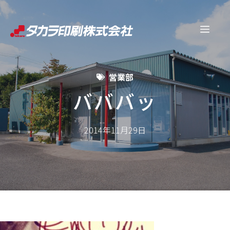
コ
ン
メ
テ
ン
ニ
ツ
営業部
へ
ュ
ス
バババッ
キ
ー
ッ
2014年11月29日
プ