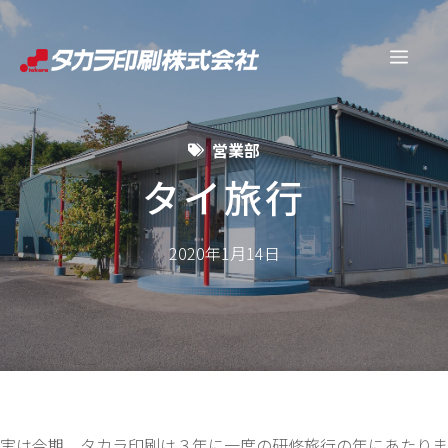
コ
ン
メ
テ
ン
ニ
ツ
営業部
へ
ュ
ス
タイ旅行
キ
ー
ッ
2020年1月14日
プ
実は今期、タカラ印刷は３年に一度の研修旅行の年にあたりま