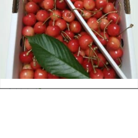
さくらんぼ
お電話でのお問い合わせ
閉
2026年6月12日
じ
メールでのお問い合わせ
024-526-4303
タカラ BLOG
,
営業部
る
資料のご請求