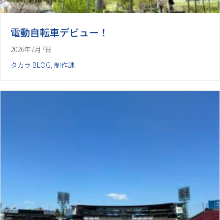
電動自転車デビュー！
2026年7月7日
タカラ BLOG
,
制作課