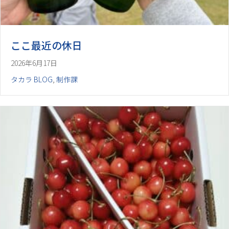
ここ最近の休日
2026年6月17日
タカラ BLOG
,
制作課