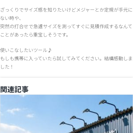
ざっくりでサイズ感を知りたいけどメジャーとか定規が手元に
ない時や、
突然の打合せで急遽サイズを測ってすぐに見積作成するなんて
ことがあったら重宝しそうです。
使いこなしたいツール♪
もしも携帯に入っていたら試してみてください。結構感動しま
した！
関連記事