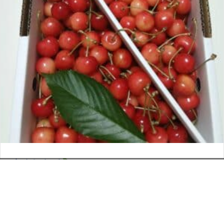
さくらんぼ
お電話でのお問い合わせ
閉
2026年6月12日
じ
メールでのお問い合わせ
024-526-4303
タカラ BLOG
,
営業部
る
資料のご請求