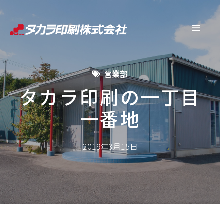
コ
ン
メ
テ
ン
ニ
ツ
営業部
へ
ュ
ス
タカラ印刷の一丁目
キ
一番地
ー
ッ
プ
2019年3月15日