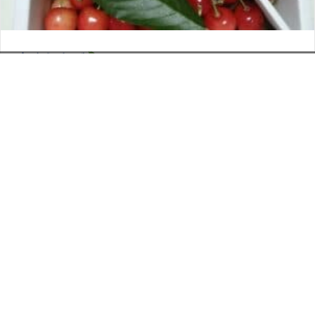
さくらんぼ
お電話でのお問い合わせ
閉
2026年6月12日
じ
メールでのお問い合わせ
024-526-4303
タカラ BLOG
,
営業部
る
資料のご請求
もっと見る
Posts
← 物語を紡ぐバトン3!!
navigation
我々は1年待ったのだ！ →
印刷については何でも