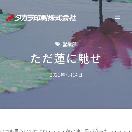
コ
ン
メ
テ
ン
ニ
ツ
営業部
へ
ュ
ス
ただ蓮に馳せ
キ
ー
ッ
2021年7月14日
プ
いつも思うのですよね・・・・蓮の池に飛び込みたい・・・・