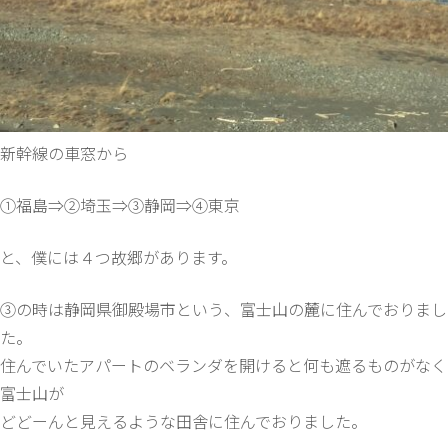
新幹線の車窓から
①福島⇒②埼玉⇒③静岡⇒④東京
と、僕には４つ故郷があります。
③の時は静岡県御殿場市という、富士山の麓に住んでおりまし
た。
住んでいたアパートのベランダを開けると何も遮るものがなく
富士山が
どどーんと見えるような田舎に住んでおりました。