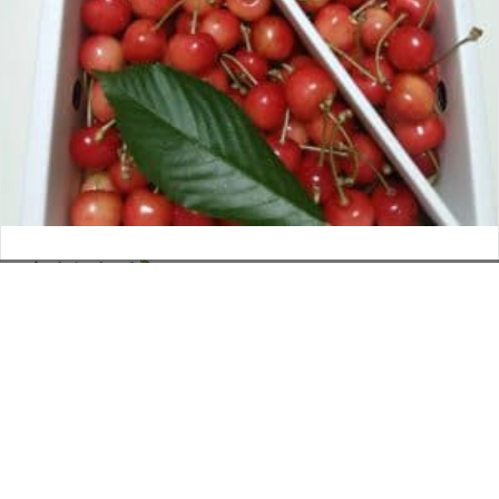
さくらんぼ
お電話でのお問い合わせ
閉
2026年6月12日
じ
メールでのお問い合わせ
024-526-4303
タカラ BLOG
,
営業部
る
資料のご請求
もっと見る