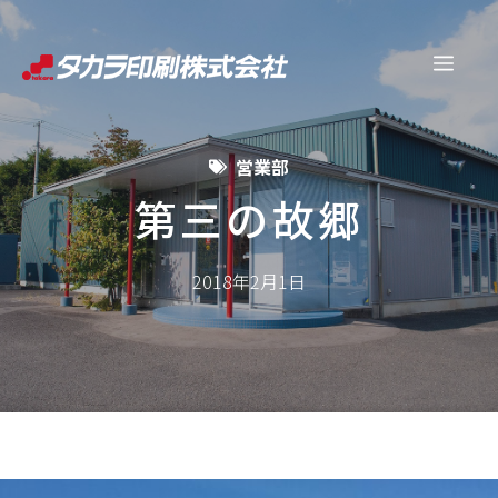
コ
ン
メ
テ
ン
ニ
ツ
営業部
へ
ュ
ス
第三の故郷
キ
ー
ッ
2018年2月1日
プ