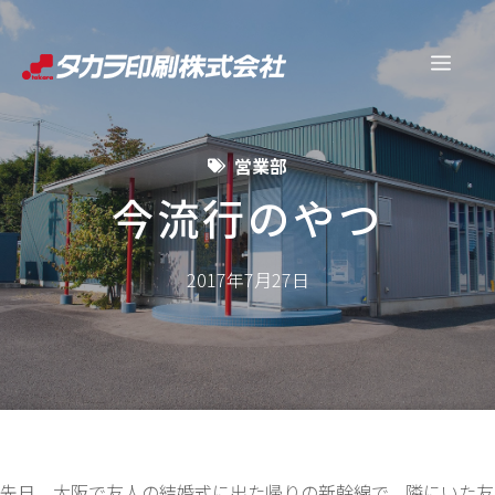
コ
ン
メ
テ
ン
ニ
ツ
営業部
へ
ュ
ス
今流行のやつ
キ
ー
ッ
2017年7月27日
プ
先日、大阪で友人の結婚式に出た帰りの新幹線で、隣にいた友