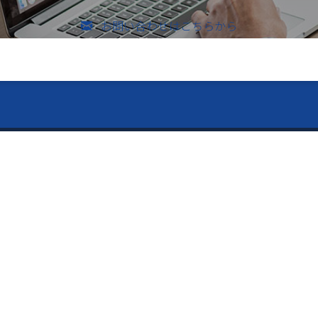
お問い合わせはこちらから
のお問い合わせ
vices ー
ー Contents ー
メールでのお問い合わせ
526-4303
内容
トップページ
「Pitatto」
会社案内
止用紙「守り紙」
制作事例
り｜独自の超ミニ折加工技
お問い合わせ