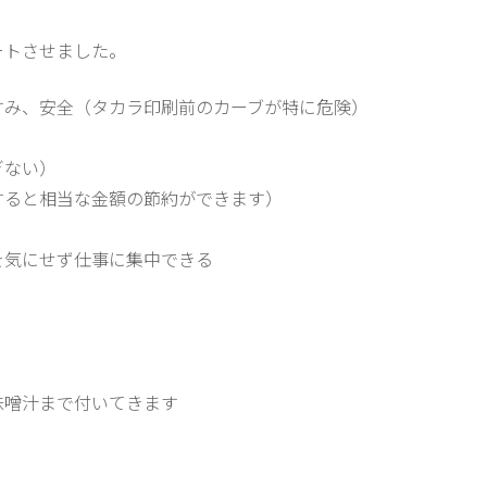
ートさせました。
すみ、安全（タカラ印刷前のカーブが特に危険）
ぎない）
すると相当な金額の節約ができます）
を気にせず仕事に集中できる
味噌汁まで付いてきます
♪