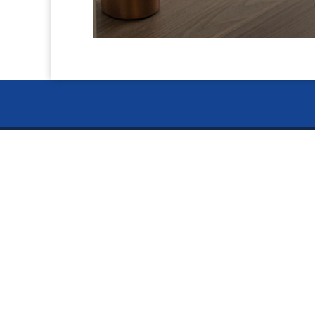
お電話で
ー Ser
024-
〒960-8141
サービス
福島県福島市渡利絵馬平86-9
5S用品
偽造防
TEL:024-526-4303
FAX:024-526-4302
ミニ折
術