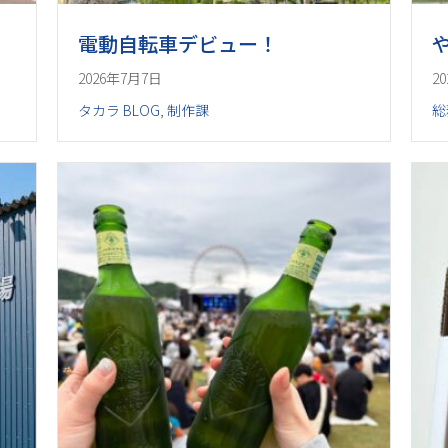
電動自転車デビュー！
2026年7月7日
2
タカラ BLOG
,
制作課
総