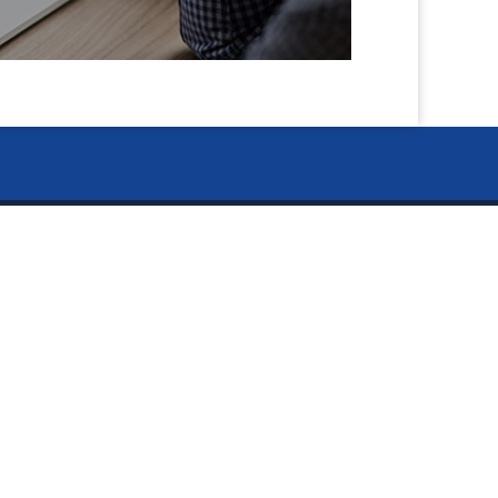
閉
ー Information ー
じ
資料のご請求
る
お知らせ
タカラ BLOG
イキイキ5S活動板
採用情報
個人情報の取扱いについて