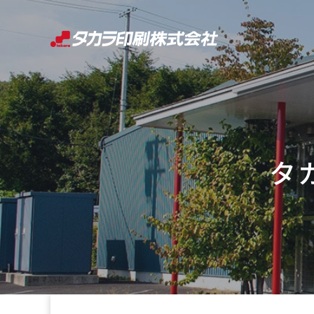
コ
ン
テ
ン
ツ
へ
ス
キ
タ
ッ
プ