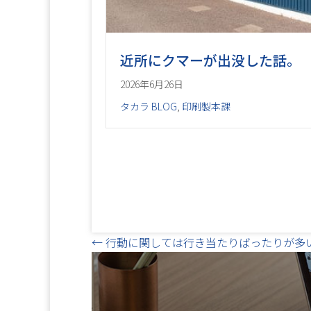
近所にクマーが出没した話。
2026年6月26日
タカラ BLOG
,
印刷製本課
Posts
← 行動に関しては行き当たりばったりが多
navigation