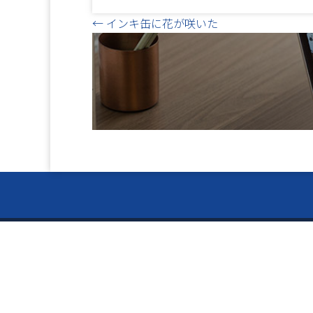
Posts
← インキ缶に花が咲いた
navigation
お電話で
ー Ser
024-
〒960-8141
サービス
福島県福島市渡利絵馬平86-9