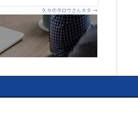
久々のタロウさんネタ →
閉
ー Information ー
じ
資料のご請求
る
お知らせ