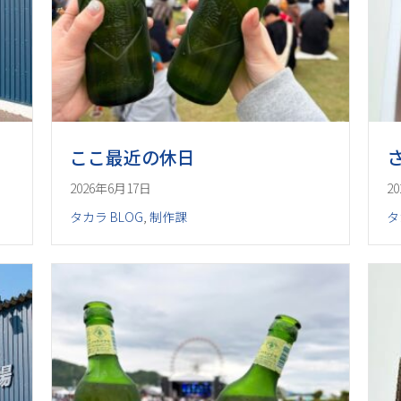
ここ最近の休日
2026年6月17日
2
タカラ BLOG
,
制作課
タ