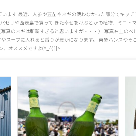
います 最近、人参や豆苗やネギの使わなかった部分でキッチ
パセリや西表島で買って きた幸せを呼ぶとかの植物、ミニト
写真のネギは斬新すぎると思いますが・・・） 写真右上のベ
タやスープに入れると香りが豊かになります。 東急ハンズやそ
オススメですよ(^_^)]]>