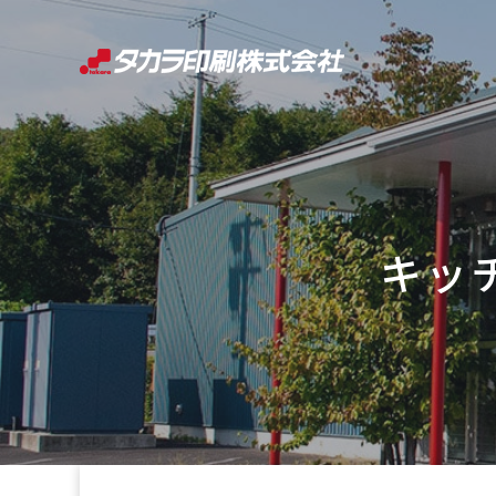
コ
ン
テ
ン
ツ
へ
ス
キ
キッ
ッ
プ