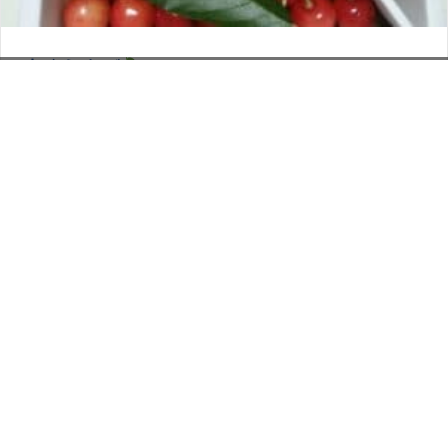
さくらんぼ
お電話でのお問い合わせ
閉
2026年6月12日
じ
メールでのお問い合わせ
024-526-4303
タカラ BLOG
,
営業部
る
資料のご請求
もっと見る
Posts
← 南福島老舗喫茶店
navigation
金羊会 ｉｎ 北海道 その1 →
印刷については何でも
お気軽にご相談ください。