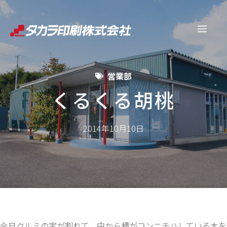
コ
ン
メ
テ
ン
ニ
ツ
営業部
へ
ュ
ス
くるくる胡桃
キ
ー
ッ
2014年10月10日
プ
今日クルミの実が割れて、中から種がコンニチハしている木を