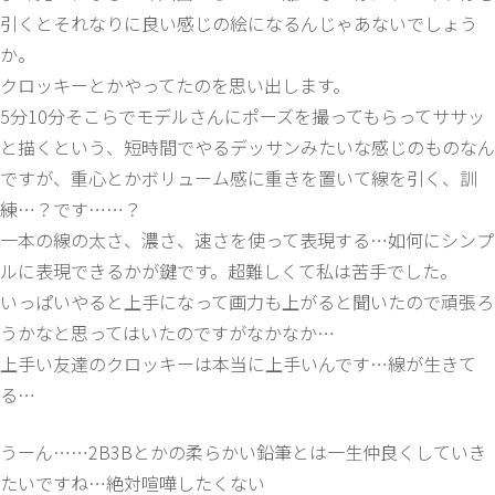
引くとそれなりに良い感じの絵になるんじゃあないでしょう
か。
クロッキーとかやってたのを思い出します。
5分10分そこらでモデルさんにポーズを撮ってもらってササッ
と描くという、短時間でやるデッサンみたいな感じのものなん
ですが、重心とかボリューム感に重きを置いて線を引く、訓
練…？です……？
一本の線の太さ、濃さ、速さを使って表現する…如何にシンプ
ルに表現できるかが鍵です。超難しくて私は苦手でした。
いっぱいやると上手になって画力も上がると聞いたので頑張ろ
うかなと思ってはいたのですがなかなか…
上手い友達のクロッキーは本当に上手いんです…線が生きて
る…
うーん……2B3Bとかの柔らかい鉛筆とは一生仲良くしていき
たいですね…絶対喧嘩したくない