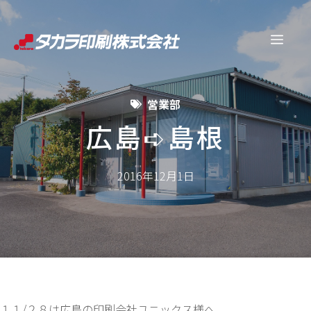
コ
ン
メ
テ
ン
ニ
ツ
営業部
へ
ュ
ス
広島➪島根
キ
ー
ッ
2016年12月1日
プ
１１/２８は広島の印刷会社ユニックス様へ