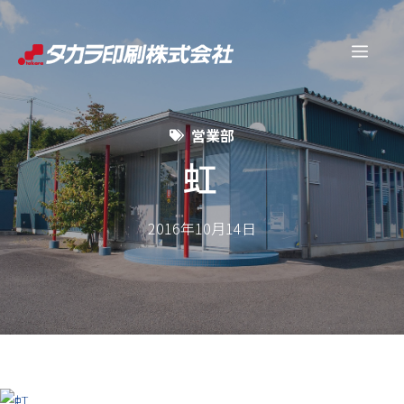
コ
ン
メ
テ
ン
ニ
ツ
営業部
へ
ュ
ス
虹
キ
ー
ッ
2016年10月14日
プ