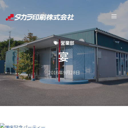
コ
ン
メ
テ
ン
ニ
ツ
営業部
へ
ュ
ス
宴
キ
ー
ッ
2016年9月28日
プ