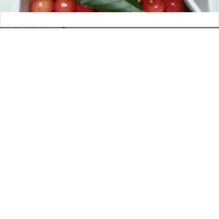
さくらんぼ
お電話でのお問い合わせ
閉
2026年6月12日
じ
メールでのお問い合わせ
024-526-4303
タカラ BLOG
,
営業部
る
資料のご請求
もっと見る
Posts
← 福島の夏
navigation
ファイナリストはひとりもいません →
印刷については何でも
お気軽にご相談ください。