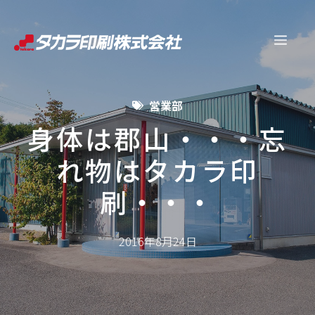
コ
ン
メ
テ
ン
ニ
ツ
営業部
へ
ュ
ス
身体は郡山・・・忘
キ
れ物はタカラ印
ー
ッ
プ
刷・・・
2016年8月24日