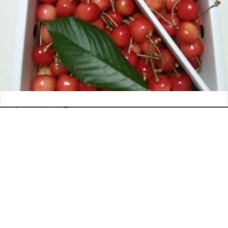
さくらんぼ
お電話でのお問い合わせ
閉
2026年6月12日
じ
メールでのお問い合わせ
024-526-4303
タカラ BLOG
,
営業部
る
資料のご請求
もっと見る