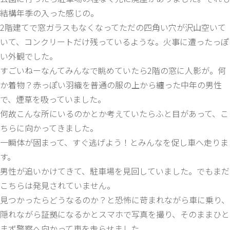
結構年季の入った感じの。
2階建てで窓ガラスもなくなってただの四角い穴が沢山空いて
いて、コンクリートだけ残っているような。火事に遭ったっぽ
い外観でした。
すごいねーなんてみんなで眺めていたら2階の窓に人影が。何
か着物？赤っぽい羽織を普通の服の上から纏った中年の男性
で、煙草を吸っていました。
何故こんな所にいるのかとか考えていたらふと目があって、こ
ちらに向かってきました。
一瞬体が固まって、すぐ逃げよう！とみんなを促し車へ走りま
す。
男性が追いかけてきて、駐車場を見回していました。でもまだ
こちらは発見されていません。
見つかったらどうなるのか？と恐怖に苛まれながら車に乗り、
隠れながら証拠になるかとスマホで写真を撮り、そのままひと
まず警察へ向かって車を走らせました。