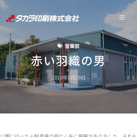
コ
ン
メ
テ
ン
ニ
ツ
営業部
へ
ュ
ス
赤い羽織の男
キ
ー
ッ
2018年5月29日
プ
公園に行ったら駐車場の程なく先に廃屋がありました。それも