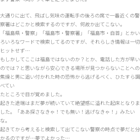
大通りに出て、飛ばし気味の運転手の後ろの席で一番近くの警
察署はどこかと検索するのですが、何故か出てこない。
「福島県・警察」「福島市・警察署」「福島市・自首」とかい
ろいろなワードで検索してるのですが、それらしき情報は一切
ヒットせず…
もしかしてここは福島ではないのか？とか、電話した方が早い
のでは？と思いながら安心できる場所が見つからないことへの
焦燥と男に追い付かれた時の恐怖から逃げるべく、ひたすら調
べてい
たところで目が覚めました。
起きた途端はまだ夢が続いていて絶望感に溢れた起床となりま
した。「ああ探さなきゃ！でも無い！逃げなきゃ！」みたい
な。
起きてから考えると検索して出てこない警察の時点で夢だと分
かるのですが…夢でよかった…