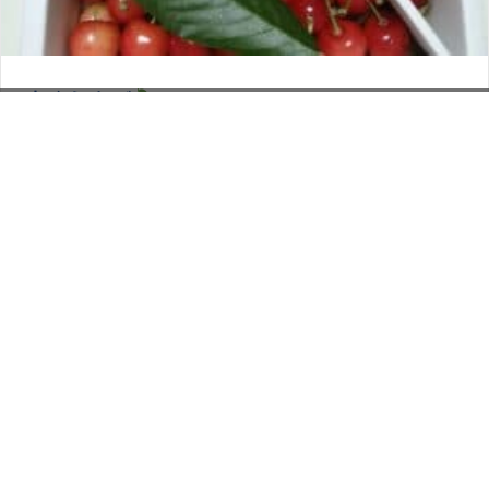
さくらんぼ
お電話でのお問い合わせ
閉
2026年6月12日
じ
メールでのお問い合わせ
024-526-4303
タカラ BLOG
,
営業部
る
資料のご請求
もっと見る
Posts
← 空とぶお肉
navigation
金羊社御殿場工場見学ツアー →
印刷については何でも