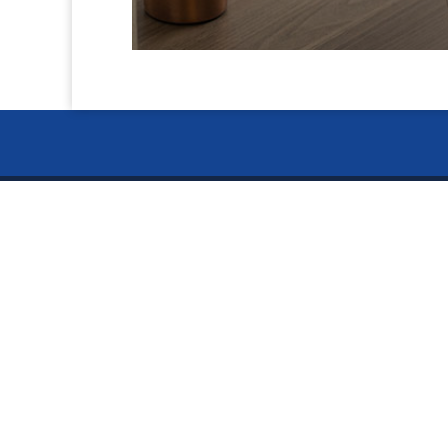
お電話で
ー Ser
024-
〒960-8141
サービス
福島県福島市渡利絵馬平86-9
5S用品
偽造防
TEL:024-526-4303
FAX:024-526-4302
ミニ折
術