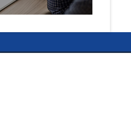
閉
ー Information ー
じ
資料のご請求
る
お知らせ
タカラ BLOG
イキイキ5S活動板
採用情報
個人情報の取扱いについて