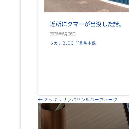
近所にクマーが出没した話。
2026年6月26日
タカラ BLOG
,
印刷製本課
Posts
← スッキリサッパリシルバーウィーク
navigation