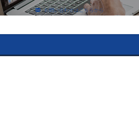
お問い合わせはこちらから
のお問い合わせ
vices ー
ー Contents ー
メールでのお問い合わせ
526-4303
内容
トップページ
「Pitatto」
会社案内
止用紙「守り紙」
制作事例
り｜独自の超ミニ折加工技
お問い合わせ