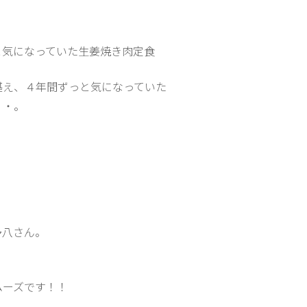
と気になっていた生姜焼き肉定食
堪え、４年間ずっと気になっていた
・・。
多八さん。
ムーズです！！