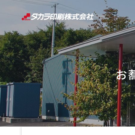
コ
ン
テ
ン
ツ
へ
ス
キ
お
ッ
プ