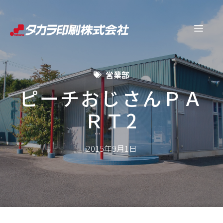
コ
ン
メ
テ
ン
ニ
ツ
営業部
へ
ュ
ス
ピーチおじさんＰＡ
キ
ＲＴ2
ー
ッ
プ
2015年9月1日