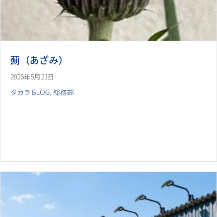
薊（あざみ）
2026年5月21日
タカラ BLOG
,
総務部