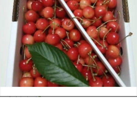
さくらんぼ
お電話でのお問い合わせ
閉
2026年6月12日
じ
メールでのお問い合わせ
024-526-4303
タカラ BLOG
,
営業部
る
資料のご請求