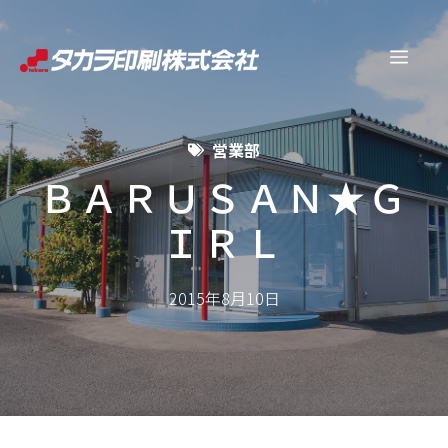
コ
ン
メ
テ
ン
ニ
ツ
営業部
へ
ュ
ス
ＢＡＲＵＳＡＮ★Ｇ
キ
ＩＲＬ
ー
ッ
プ
2015年8月10日