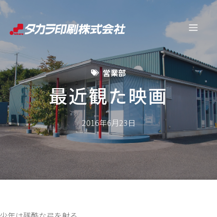
コ
ン
メ
テ
ン
ニ
ツ
営業部
へ
ュ
ス
最近観た映画
キ
ー
ッ
2016年6月23日
プ
少年は残酷な弓を射る