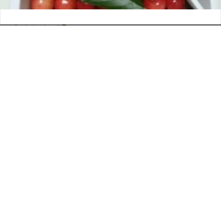
さくらんぼ
お電話でのお問い合わせ
閉
2026年6月12日
じ
メールでのお問い合わせ
024-526-4303
タカラ BLOG
,
営業部
る
資料のご請求
もっと見る
Posts
← 沖縄料理
navigation
タカラ印刷営業部 鈴木洋介です →
印刷については何でも
お気軽にご相談ください。