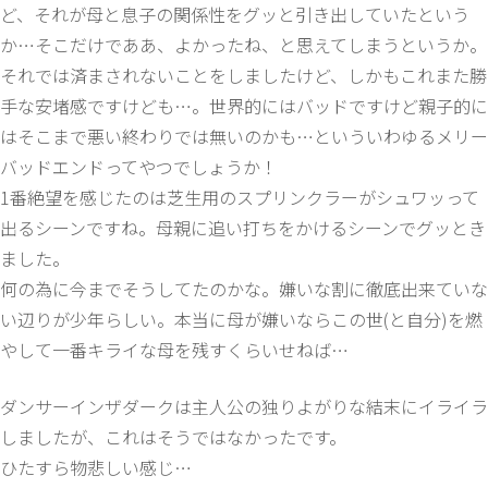
ど、それが母と息子の関係性をグッと引き出していたという
か…そこだけでああ、よかったね、と思えてしまうというか。
それでは済まされないことをしましたけど、しかもこれまた勝
手な安堵感ですけども…。世界的にはバッドですけど親子的に
はそこまで悪い終わりでは無いのかも…といういわゆるメリー
バッドエンドってやつでしょうか！
1番絶望を感じたのは芝生用のスプリンクラーがシュワッって
出るシーンですね。母親に追い打ちをかけるシーンでグッとき
ました。
何の為に今までそうしてたのかな。嫌いな割に徹底出来ていな
い辺りが少年らしい。本当に母が嫌いならこの世(と自分)を燃
やして一番キライな母を残すくらいせねば…
ダンサーインザダークは主人公の独りよがりな結末にイライラ
しましたが、これはそうではなかったです。
ひたすら物悲しい感じ…