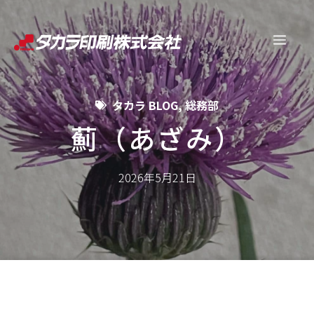
コ
ン
メ
テ
ン
ニ
ツ
タカラ BLOG
,
総務部
へ
ュ
ス
薊（あざみ）
キ
ー
ッ
2026年5月21日
プ