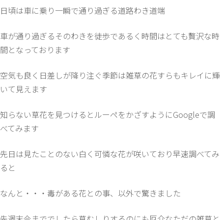
日頃は車に乗り一瞬で通り過ぎる道路わき道端
車が通り過ぎるそのわきを徒歩であるく時間はとても贅沢な時
間となっております
空気も良く日差しが降り注ぐ季節は雑草の花すらもキレイに輝
いて見えます
知らない草花を見つけるとルーペをかざすようにGoogleで調
べてみます
先日は見たことのない白く可憐な花が咲いており早速調べてみ
ると
なんと・・・毒がある花との事、以外で驚きました
先週末今まででしたら草むしりするのにも厄介なただの雑草と