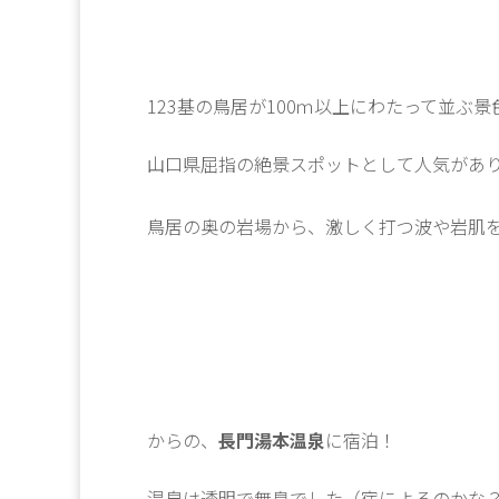
123基の鳥居が100ｍ以上にわたって並ぶ
山口県屈指の絶景スポットとして人気があ
鳥居の奥の岩場から、激しく打つ波や岩肌
からの、
長門湯本温泉
に宿泊！
温泉は透明で無臭でした（宿によるのかな