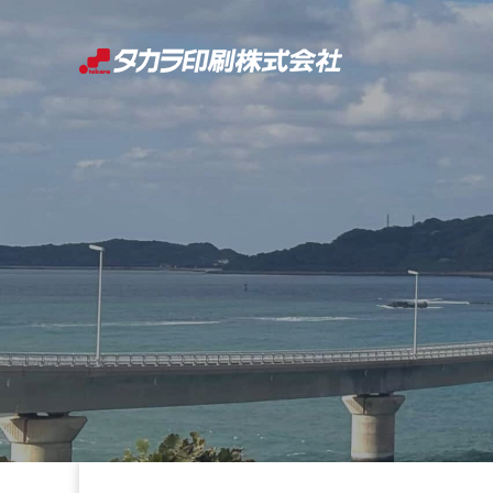
コ
ン
テ
ン
ツ
へ
ス
キ
ッ
プ