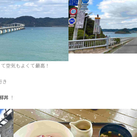
くて空気もよくて最高！
行き
鮮丼
！