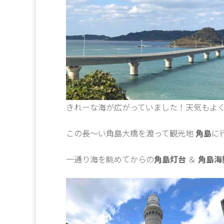
きれーな海が広がっていました！天気もよ
この長～い角島大橋を渡って観光地
角島
に
一通り海を眺めてからの
角島灯台
＆
角島海