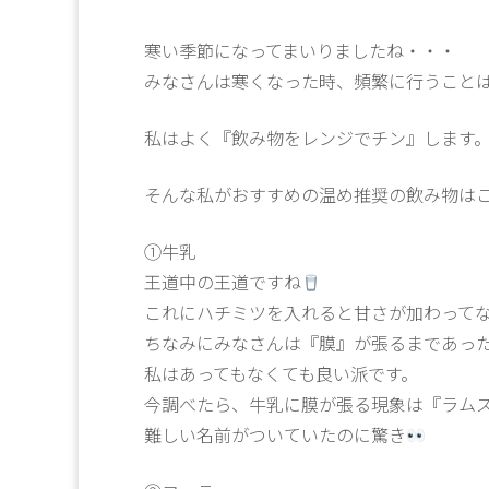
寒い季節になってまいりましたね・・・
みなさんは寒くなった時、頻繁に行うこと
私はよく『飲み物をレンジでチン』します
そんな私がおすすめの温め推奨の飲み物は
①牛乳
王道中の王道ですね
これにハチミツを入れると甘さが加わって
ちなみにみなさんは『膜』が張るまであっ
私はあってもなくても良い派です。
今調べたら、牛乳に膜が張る現象は『ラム
難しい名前がついていたのに驚き