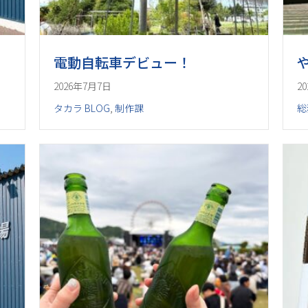
電動自転車デビュー！
2026年7月7日
2
タカラ BLOG
,
制作課
総