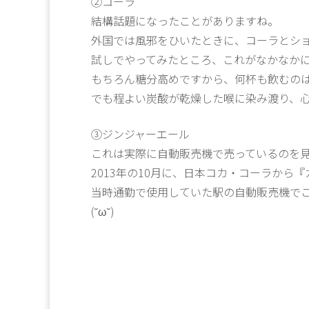
②コーラ
結構話題になったことがありますね。
外国では風邪をひいたときに、コーラとシ
試しでやってみたところ、これがなかなか
もちろん糖分高めですから、何杯も飲むの
でも程よい炭酸が乾燥した喉に染み渡り、
③ジンジャーエール
これは実際に自動販売機で売っているのを
2013年の10月に、日本コカ・コーラから
当時通勤で使用していた駅の自動販売機で
(˘ω˘)