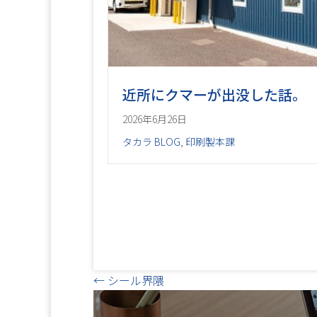
近所にクマーが出没した話。
2026年6月26日
タカラ BLOG
,
印刷製本課
Posts
← シール界隈
navigation