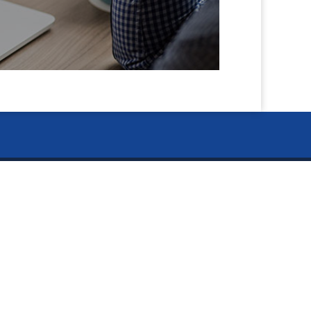
閉
ー Information ー
じ
資料のご請求
る
お知らせ
タカラ BLOG
イキイキ5S活動板
採用情報