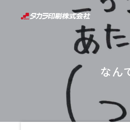
コ
ン
テ
ン
ツ
へ
ス
キ
なん
ッ
プ