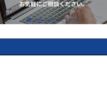
お気軽にご相談ください。
お問い合わせはこちらから
のお問い合わせ
vices ー
ー Contents ー
メールでのお問い合わせ
526-4303
内容
トップページ
「Pitatto」
会社案内
止用紙「守り紙」
制作事例
り｜独自の超ミニ折加工技
お問い合わせ