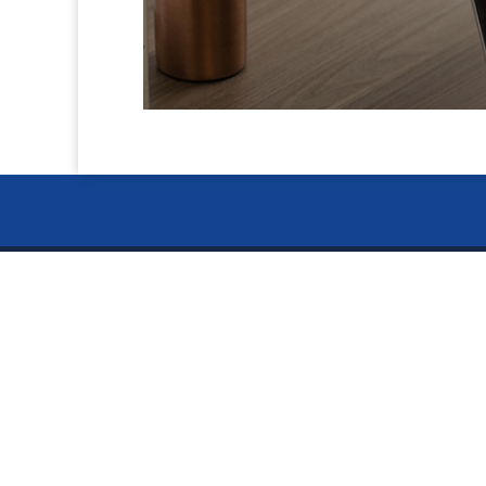
お電話で
ー Ser
024-
〒960-8141
サービス
福島県福島市渡利絵馬平86-9
5S用品
偽造防
TEL:024-526-4303
FAX:024-526-4302
ミニ折