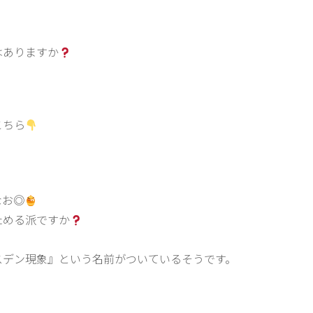
はありますか
。
こちら
なお◎
ためる派ですか
スデン現象』という名前がついているそうです。