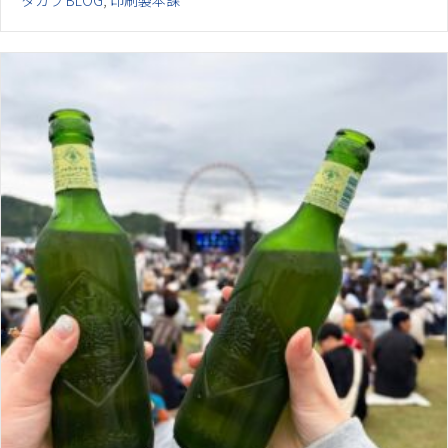
タカラ BLOG
,
印刷製本課