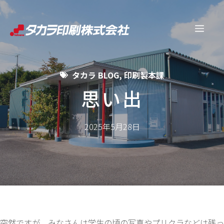
コ
ン
メ
テ
ン
ニ
ツ
タカラ BLOG
,
印刷製本課
へ
ュ
ス
思い出
キ
ー
ッ
2025年5月28日
プ
突然ですが、みなさんは学生の頃の写真やプリクラなどは残っ