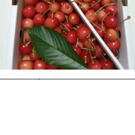
さくらんぼ
お電話でのお問い合わせ
閉
2026年6月12日
じ
メールでのお問い合わせ
024-526-4303
タカラ BLOG
,
営業部
る
資料のご請求
もっと見る