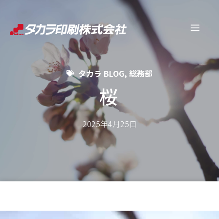
コ
ン
メ
テ
ン
ニ
ツ
タカラ BLOG
,
総務部
へ
ュ
ス
桜
キ
ー
ッ
2025年4月25日
プ