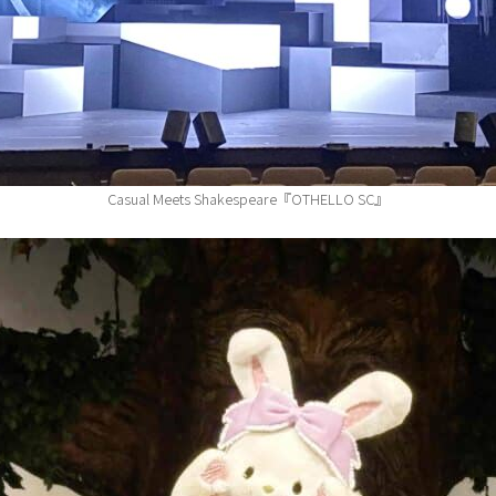
Casual Meets Shakespeare『OTHELLO SC』