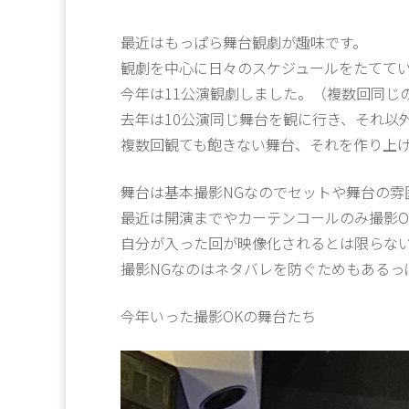
最近はもっぱら舞台観劇が趣味です。
観劇を中心に日々のスケジュールをたてて
今年は11公演観劇しました。（複数回同じ
去年は10公演同じ舞台を観に行き、それ以
複数回観ても飽きない舞台、それを作り上
舞台は基本撮影NGなのでセットや舞台の雰
最近は開演までやカーテンコールのみ撮影O
自分が入った回が映像化されるとは限らな
撮影NGなのはネタバレを防ぐためもあるっ
今年いった撮影OKの舞台たち