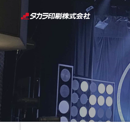
コ
ン
テ
ン
ツ
へ
ス
キ
ッ
プ