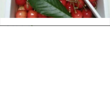
さくらんぼ
お電話でのお問い合わせ
閉
2026年6月12日
じ
メールでのお問い合わせ
024-526-4303
タカラ BLOG
,
営業部
る
資料のご請求
もっと見る
Posts
← ハッピーバースデー
navigation
本年もよろしくお願いいたします →