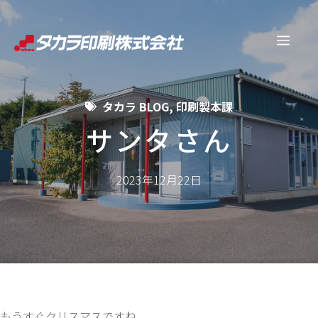
コ
ン
メ
テ
ン
ニ
ツ
タカラ BLOG
,
印刷製本課
へ
ュ
ス
サンタさん
キ
ー
ッ
2023年12月22日
プ
もうすぐクリスマスですね