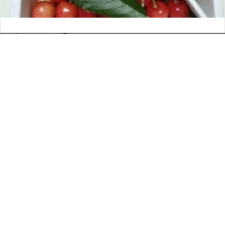
さくらんぼ
お電話でのお問い合わせ
閉
2026年6月12日
じ
メールでのお問い合わせ
024-526-4303
タカラ BLOG
,
営業部
る
資料のご請求
もっと見る
Posts
← ネコちゃんと学ぶサウナの世界 最終回
navigation
リアルWonderful Tonight →
印刷については何でも