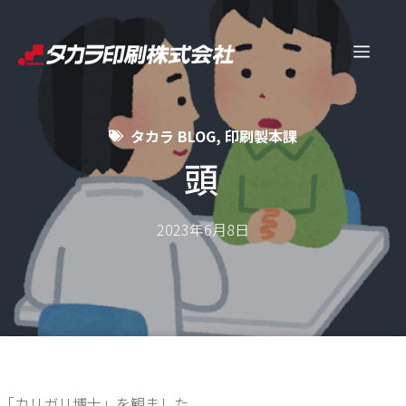
コ
ン
メ
テ
ン
ニ
ツ
タカラ BLOG
,
印刷製本課
へ
ュ
ス
頭
キ
ー
ッ
2023年6月8日
プ
「カリガリ博士」を観ました。