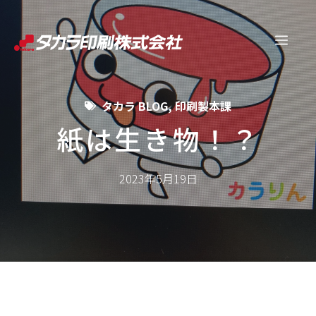
コ
ン
メ
テ
ン
ニ
ツ
タカラ BLOG
,
印刷製本課
へ
ュ
ス
紙は生き物！？
キ
ー
ッ
2023年5月19日
プ