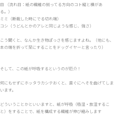
目 （流れ目：紙の繊維の揃ってる方向のコト縦と横があ
る。）
ミミ（断裁した時にでる切れ端）
コシ（うどんとかのアレと同じような感じ、強さ）
こう聞くと、なんか生き物ぽっさを感じますよね。（他にも、
本の端を折って栞にすることをドッグイヤーと言ったり）
そして、この紙が呼吸するというのが厄介！
何にもせずにホッタラカシテおくと、直ぐにへそを曲げてしま
います。
どういうことかといいますと、紙が呼吸（吸湿・放湿するこ
と）をすることで、紙を構成する繊維が伸び縮みします