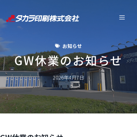
コ
ン
メ
テ
ン
ニ
ツ
お知らせ
へ
ュ
ス
GW休業のお知らせ
キ
ー
ッ
2026年4月7日
プ