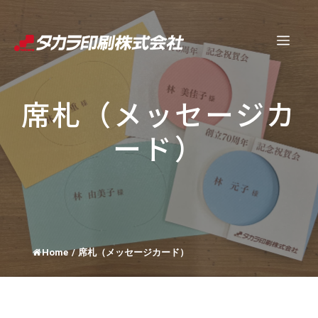
コ
ン
メ
テ
ン
ニ
ツ
席札（メッセージカ
へ
ュ
ス
ード）
キ
ー
ッ
プ
Home
/
席札（メッセージカード）