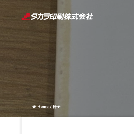
コ
ン
テ
ン
ツ
へ
ス
キ
ッ
プ
Home
/
冊子