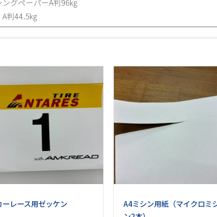
ングペーパーA判96㎏
判44.5㎏
カーレース用ゼッケン
A4ミシン用紙（マイクロミ
ン2本）