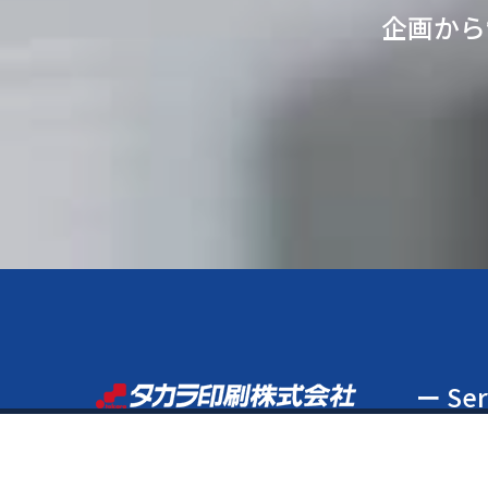
企画から
ー Ser
お電話で
〒960-8141
サービス
福島県福島市渡利絵馬平86-9